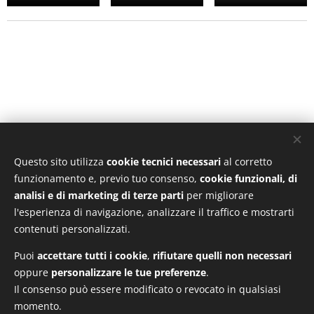
Hai bisogno di metterti in
Questo sito utilizza
cookie tecnici necessari
al corretto
funzionamento e, previo tuo consenso,
cookie funzionali, di
analisi e di marketing di terze parti
per migliorare
contatto con noi?
l'esperienza di navigazione, analizzare il traffico e mostrarti
contenuti personalizzati.
Contattaci
Puoi
accettare tutti i cookie
,
rifiutare quelli non necessari
oppure
personalizzare le tue preferenze
.
Il consenso può essere modificato o revocato in qualsiasi
momento.