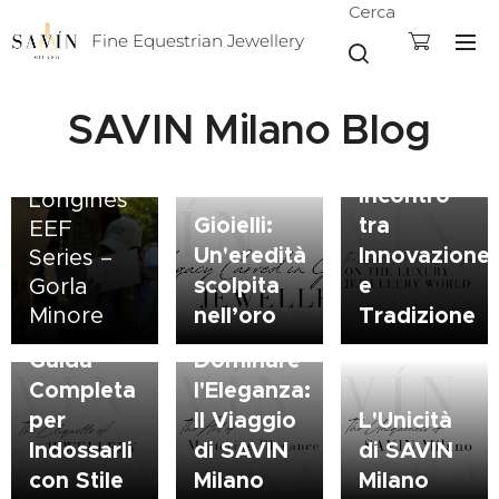
Artificiale
Cerca
nel
Fine Equestrian Jewellery
Mondo
dei
SAVÍN
SAVIN Milano Blog
Gioielli di
Milano
Lusso: Un
alla
Incontro
Longines
Gioielli:
tra
EEF
Un'eredità
Innovazione
Series –
Bon Ton
scolpita
e
Gorla
dei
nell’oro
Tradizione
Minore
Gioielli:
L'Arte di
Guida
Dominare
Completa
l'Eleganza:
per
Il Viaggio
L'Unicità
Indossarli
di SAVIN
di SAVIN
con Stile
Milano
Milano